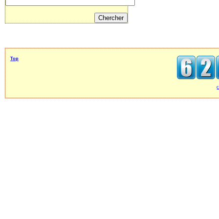
Top
c