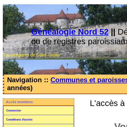
Généalogie Nord 52
||
Dé
ou de registres paroissiau
Navigation ::
Communes et paroisse
années)
L'accès à
Accès membres
Connexion
Conditions d'accès
Vo