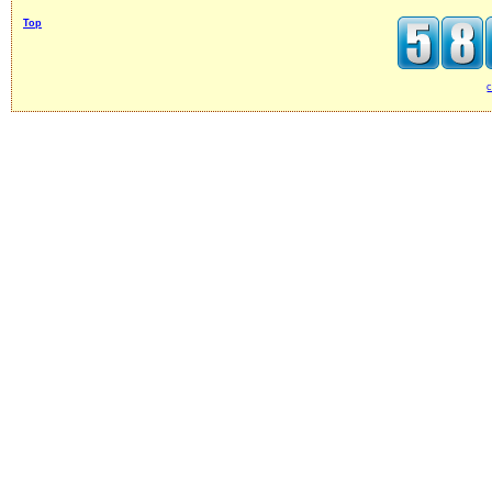
Top
c