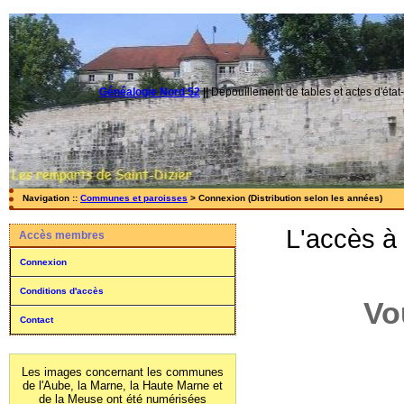
Généalogie Nord 52
||
Dépouillement de tables et actes d'état-
Navigation ::
Communes et paroisses
> Connexion (Distribution selon les années)
L'accès à
Accès membres
Connexion
Conditions d'accès
Vo
Contact
Les images concernant les communes
de l'Aube, la Marne, la Haute Marne et
de la Meuse ont été numérisées