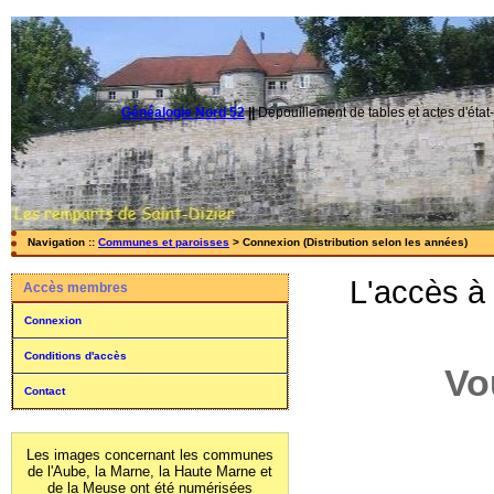
Généalogie Nord 52
||
Dépouillement de tables et actes d'état-
Navigation ::
Communes et paroisses
> Connexion (Distribution selon les années)
L'accès à
Accès membres
Connexion
Conditions d'accès
Vo
Contact
Les images concernant les communes
de l'Aube, la Marne, la Haute Marne et
de la Meuse ont été numérisées