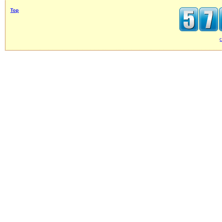
Top
c