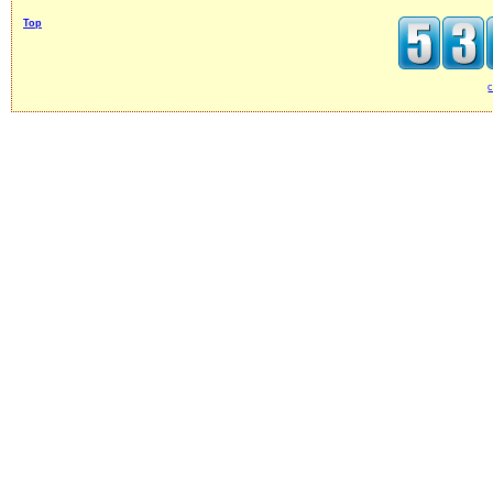
Top
c