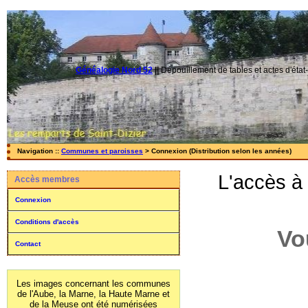
Généalogie Nord 52
||
Dépouillement de tables et actes d'état-
Navigation ::
Communes et paroisses
> Connexion (Distribution selon les années)
L'accès à
Accès membres
Connexion
Conditions d'accès
Vo
Contact
Les images concernant les communes
de l'Aube, la Marne, la Haute Marne et
de la Meuse ont été numérisées