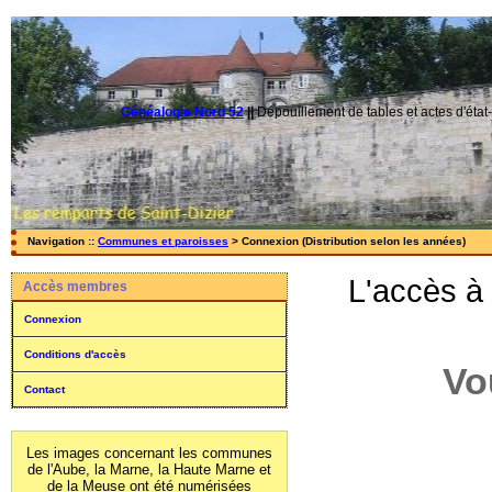
Généalogie Nord 52
||
Dépouillement de tables et actes d'état-
Navigation ::
Communes et paroisses
> Connexion (Distribution selon les années)
L'accès à
Accès membres
Connexion
Conditions d'accès
Vo
Contact
Les images concernant les communes
de l'Aube, la Marne, la Haute Marne et
de la Meuse ont été numérisées