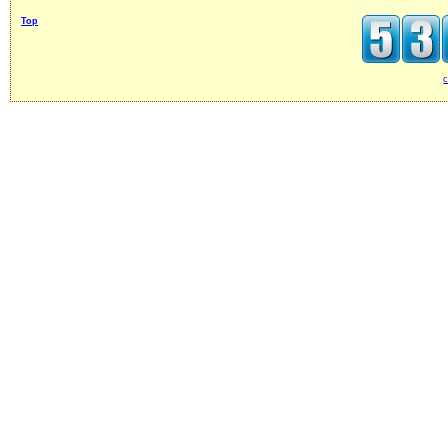
Top
c