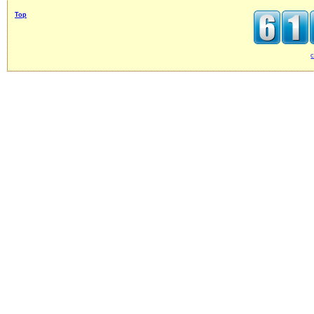
Top
c