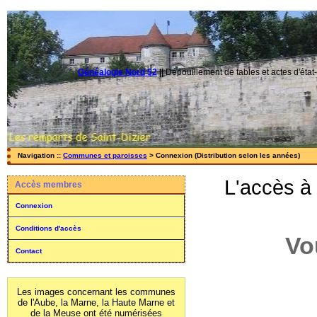
Généalogie Nord 52
||
Dépouillement de tables et actes d'état-
Navigation ::
Communes et paroisses
> Connexion (Distribution selon les années)
L'accès à
Accès membres
Connexion
Conditions d'accès
Vo
Contact
Les images concernant les communes
de l'Aube, la Marne, la Haute Marne et
de la Meuse ont été numérisées