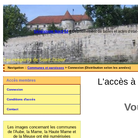
Généalogie Nord 52
||
Dépouillement de tables et actes d'état-
Navigation ::
Communes et paroisses
> Connexion (Distribution selon les années)
L'accès à
Accès membres
Connexion
Conditions d'accès
Vo
Contact
Les images concernant les communes
de l'Aube, la Marne, la Haute Marne et
de la Meuse ont été numérisées