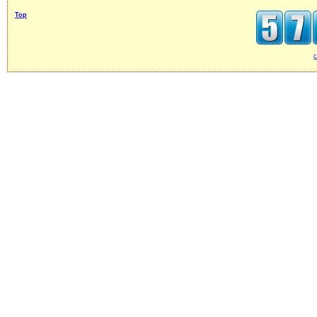
Top
c