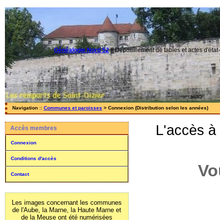
Généalogie Nord 52
||
Dépouillement de tables et actes d'état-
Navigation ::
Communes et paroisses
> Connexion (Distribution selon les années)
L'accès à
Accès membres
Connexion
Conditions d'accès
Vo
Contact
Les images concernant les communes
de l'Aube, la Marne, la Haute Marne et
de la Meuse ont été numérisées