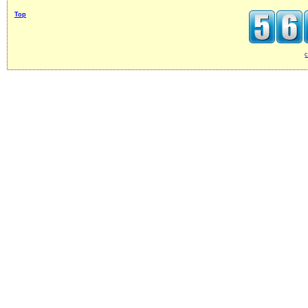
Top
c