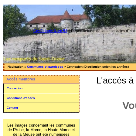
Généalogie Nord 52
||
Dépouillement de tables et actes d'état-
Navigation ::
Communes et paroisses
> Connexion (Distribution selon les années)
L'accès à
Accès membres
Connexion
Conditions d'accès
Vo
Contact
Les images concernant les communes
de l'Aube, la Marne, la Haute Marne et
de la Meuse ont été numérisées