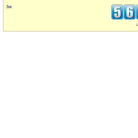
Top
c