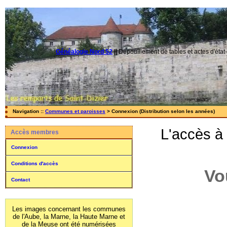
Généalogie Nord 52
||
Dépouillement de tables et actes d'état-
Navigation ::
Communes et paroisses
> Connexion (Distribution selon les années)
L'accès à
Accès membres
Connexion
Conditions d'accès
Vo
Contact
Les images concernant les communes
de l'Aube, la Marne, la Haute Marne et
de la Meuse ont été numérisées