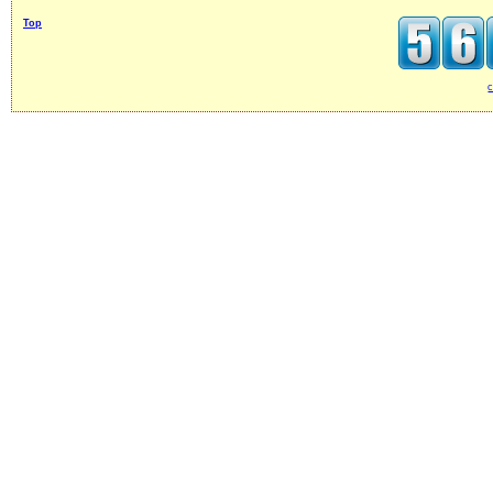
Top
c