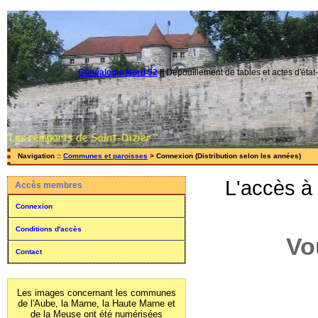
Généalogie Nord 52
||
Dépouillement de tables et actes d'état-
Navigation ::
Communes et paroisses
> Connexion (Distribution selon les années)
L'accès à
Accès membres
Connexion
Conditions d'accès
Vo
Contact
Les images concernant les communes
de l'Aube, la Marne, la Haute Marne et
de la Meuse ont été numérisées