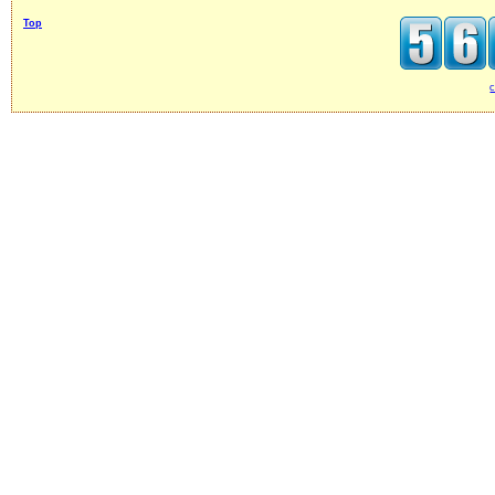
Top
c