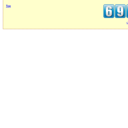
Top
c