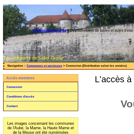
Généalogie Nord 52
||
Dépouillement de tables et actes d'état-
Navigation ::
Communes et paroisses
> Connexion (Distribution selon les années)
L'accès à
Accès membres
Connexion
Conditions d'accès
Vo
Contact
Les images concernant les communes
de l'Aube, la Marne, la Haute Marne et
de la Meuse ont été numérisées