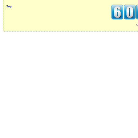
Top
c