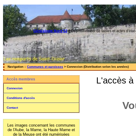
Généalogie Nord 52
||
Dépouillement de tables et actes d'état-
Navigation ::
Communes et paroisses
> Connexion (Distribution selon les années)
L'accès à
Accès membres
Connexion
Conditions d'accès
Vo
Contact
Les images concernant les communes
de l'Aube, la Marne, la Haute Marne et
de la Meuse ont été numérisées