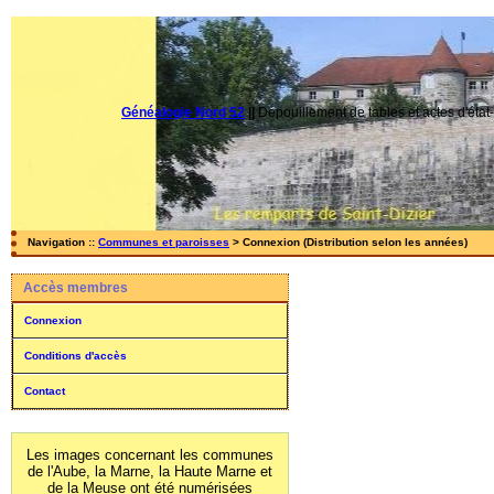
Généalogie Nord 52
||
Dépouillement de tables et actes d'état-
Navigation ::
Communes et paroisses
> Connexion (Distribution selon les années)
Accès membres
Connexion
Conditions d'accès
Contact
Les images concernant les communes
de l'Aube, la Marne, la Haute Marne et
de la Meuse ont été numérisées