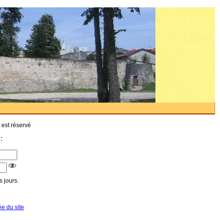
 est réservé
:
 jours.
ée du site