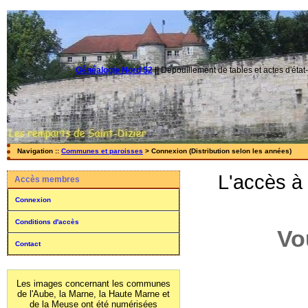
Généalogie Nord 52
||
Dépouillement de tables et actes d'état-
Navigation ::
Communes et paroisses
> Connexion (Distribution selon les années)
L'accès à
Accès membres
Connexion
Conditions d'accès
Vo
Contact
Les images concernant les communes
de l'Aube, la Marne, la Haute Marne et
de la Meuse ont été numérisées