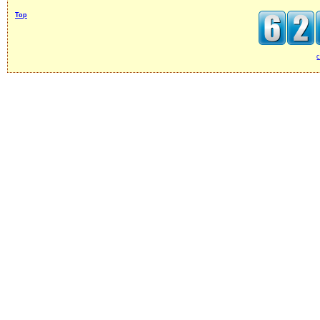
Top
c