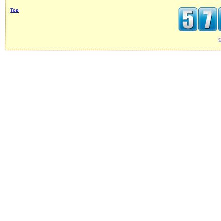
Top
c