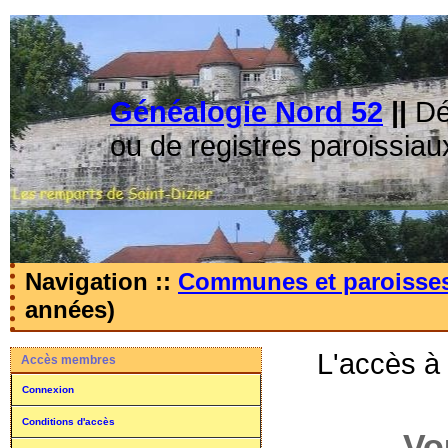
Généalogie Nord 52
||
Dé
ou de registres paroissiau
Navigation ::
Communes et paroisse
années)
L'accès à
Accès membres
Connexion
Conditions d'accès
Vo