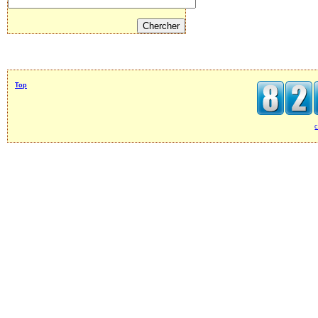
Top
c