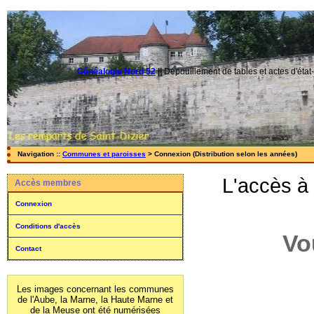
Généalogie Nord 52
||
Dépouillement de tables et actes d'état-
Navigation ::
Communes et paroisses
> Connexion (Distribution selon les années)
L'accès à
Accès membres
Connexion
Conditions d'accès
Vo
Contact
Les images concernant les communes
de l'Aube, la Marne, la Haute Marne et
de la Meuse ont été numérisées