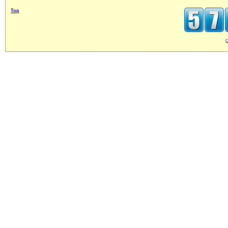
Top
c