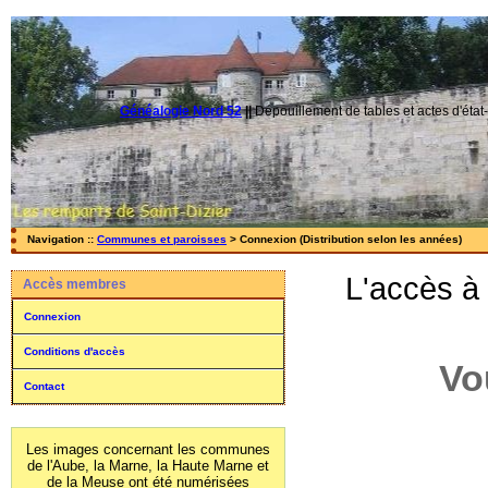
Généalogie Nord 52
||
Dépouillement de tables et actes d'état-
Navigation ::
Communes et paroisses
> Connexion (Distribution selon les années)
L'accès à
Accès membres
Connexion
Conditions d'accès
Vo
Contact
Les images concernant les communes
de l'Aube, la Marne, la Haute Marne et
de la Meuse ont été numérisées