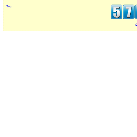
Top
c