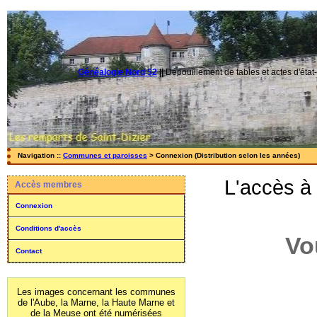
Généalogie Nord 52
||
Dépouillement de tables et actes d'état-
Navigation ::
Communes et paroisses
> Connexion (Distribution selon les années)
L'accès à
Accès membres
Connexion
Conditions d'accès
Vo
Contact
Les images concernant les communes
de l'Aube, la Marne, la Haute Marne et
de la Meuse ont été numérisées