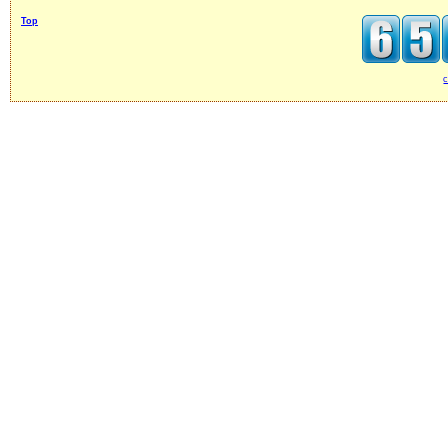
Top
c