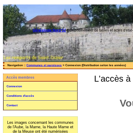
Généalogie Nord 52
||
Dépouillement de tables et actes d'état-
Navigation ::
Communes et paroisses
> Connexion (Distribution selon les années)
L'accès à
Accès membres
Connexion
Conditions d'accès
Vo
Contact
Les images concernant les communes
de l'Aube, la Marne, la Haute Marne et
de la Meuse ont été numérisées