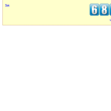
Top
c