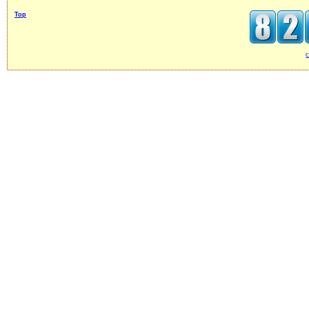
Top
c