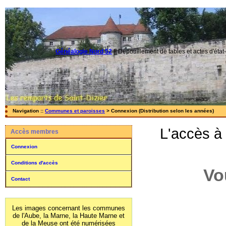
Généalogie Nord 52
||
Dépouillement de tables et actes d'état-
Navigation ::
Communes et paroisses
> Connexion (Distribution selon les années)
L'accès à
Accès membres
Connexion
Conditions d'accès
Vo
Contact
Les images concernant les communes
de l'Aube, la Marne, la Haute Marne et
de la Meuse ont été numérisées