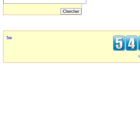
Top
c