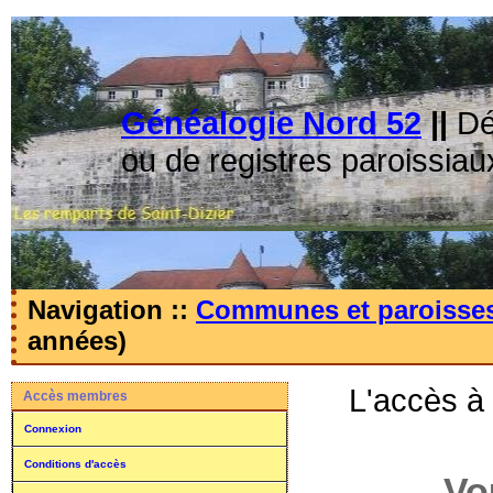
Généalogie Nord 52
||
Dé
ou de registres paroissiau
Navigation ::
Communes et paroisse
années)
L'accès à
Accès membres
Connexion
Conditions d'accès
Vo