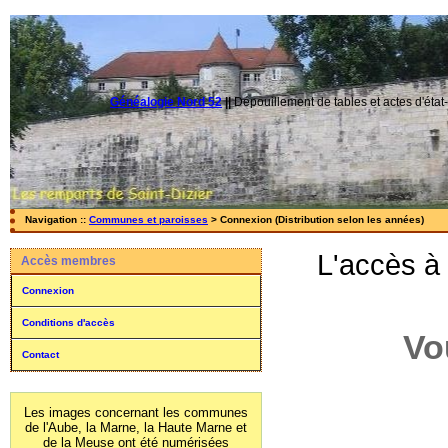
Généalogie Nord 52
||
Dépouillement de tables et actes d'état-
Navigation ::
Communes et paroisses
> Connexion (Distribution selon les années)
L'accès à
Accès membres
Connexion
Conditions d'accès
Vo
Contact
Les images concernant les communes
de l'Aube, la Marne, la Haute Marne et
de la Meuse ont été numérisées