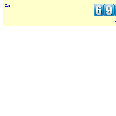
Top
c