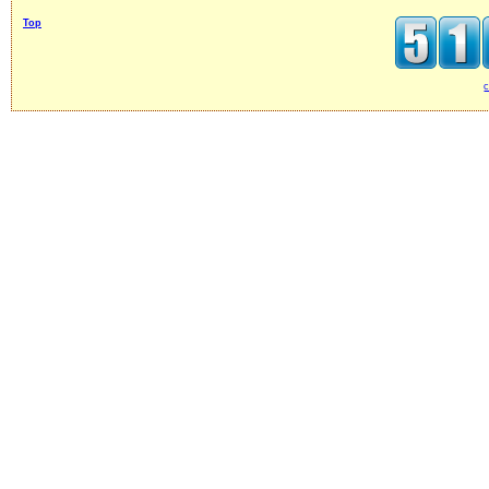
Top
c