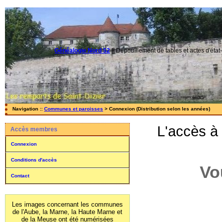
Généalogie Nord 52
||
Dépouillement de tables et actes d'état-
Navigation ::
Communes et paroisses
> Connexion (Distribution selon les années)
L'accès à
Accès membres
Connexion
Conditions d'accès
Vo
Contact
Les images concernant les communes
de l'Aube, la Marne, la Haute Marne et
de la Meuse ont été numérisées