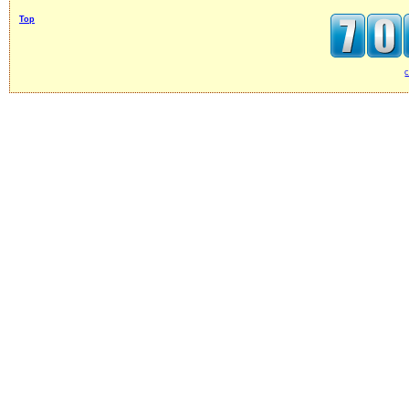
Top
c