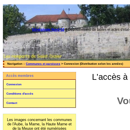
Généalogie Nord 52
||
Dépouillement de tables et actes d'état-
Navigation ::
Communes et paroisses
> Connexion (Distribution selon les années)
L'accès à
Accès membres
Connexion
Conditions d'accès
Vo
Contact
Les images concernant les communes
de l'Aube, la Marne, la Haute Marne et
de la Meuse ont été numérisées