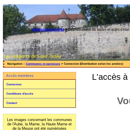
Généalogie Nord 52
||
Dépouillement de tables et actes d'état-
Navigation ::
Communes et paroisses
> Connexion (Distribution selon les années)
L'accès à
Accès membres
Connexion
Conditions d'accès
Vo
Contact
Les images concernant les communes
de l'Aube, la Marne, la Haute Marne et
de la Meuse ont été numérisées