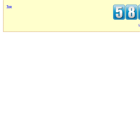
Top
c