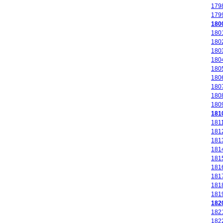
179
179
180
180
180
180
180
180
180
180
180
180
181
181
181
181
181
181
181
181
181
181
182
182
182