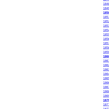
184
184
185
185
185
185
185
185
185
185
185
185
186
186
186
186
186
186
186
186
186
186
187
187
187