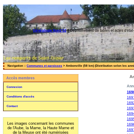
Généalogie Nord 52
||
Dépouillement de tables et actes d'état-
Navigation ::
Communes et paroisses
> Ambonville (58 km) (Distribution selon les ann
Am
Accès membres
Ann
Connexion
169
Conditions d'accès
169
169
Contact
169
169
169
Les images concernant les communes
169
de l'Aube, la Marne, la Haute Marne et
169
de la Meuse ont été numérisées