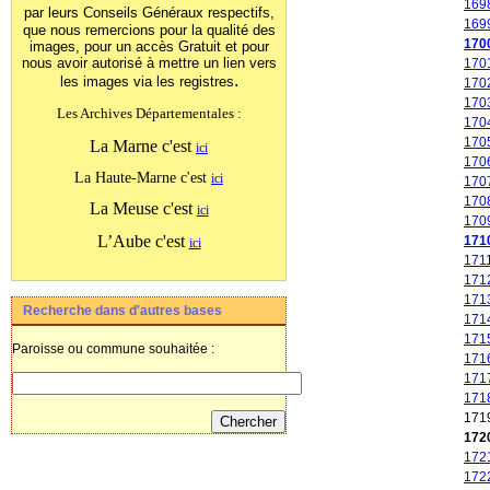
169
par leurs Conseils Généraux
respectifs,
169
que nous remercions pour la qualité des
170
images, pour un accès Gratuit et pour
nous avoir autorisé à mettre un lien vers
170
.
les images
via les registres
170
170
Les Archives Départementales :
170
170
La Marne c'est
ici
170
La Haute-Marne c'est
ici
170
170
La Meuse c'est
ici
170
L’Aube c'est
171
ici
171
171
171
Recherche dans d'autres bases
171
171
Paroisse ou commune souhaitée :
171
171
171
171
172
172
172