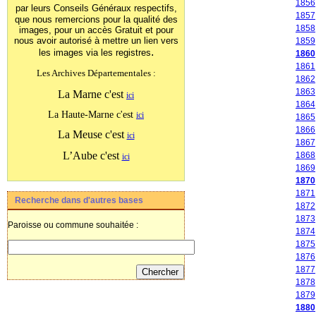
1856
par leurs Conseils Généraux
respectifs,
1857
que nous remercions pour la qualité des
1858
images, pour un accès Gratuit et pour
nous avoir autorisé à mettre un lien vers
1859
.
les images
via les registres
1860
1861
Les Archives Départementales :
1862
1863
La Marne c'est
ici
1864
La Haute-Marne c'est
ici
1865
1866
La Meuse c'est
ici
1867
L’Aube c'est
1868
ici
1869
1870
1871
Recherche dans d'autres bases
1872
1873
Paroisse ou commune souhaitée :
1874
1875
1876
1877
1878
1879
1880