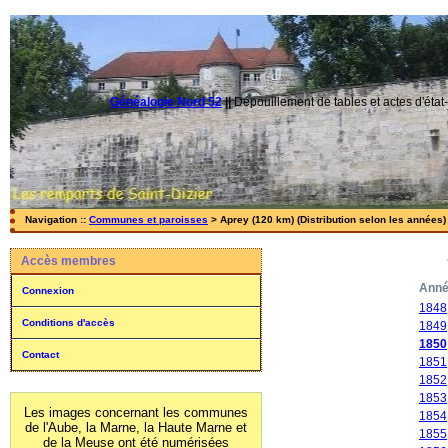
Généalogie Nord 52
||
Dépouillement de tables et actes d'état-
Navigation ::
Communes et paroisses
> Aprey (120 km) (Distribution selon les années)
Accès membres
Ann
Connexion
1848
Conditions d'accès
1849
1850
Contact
1851
1852
1853
Les images concernant les communes
1854
de l'Aube, la Marne, la Haute Marne et
1855
de la Meuse ont été numérisées