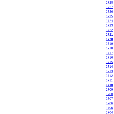
1728
1727
1726
1725
1724
1723
1722
1721
1720
1719
1718
1717
1716
1715
1714
1713
1712
1711
1710
1709
1708
1707
1706
1705
1704