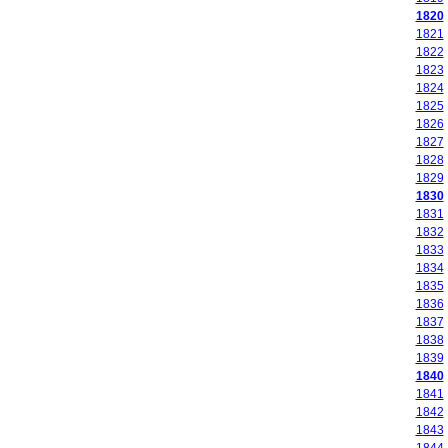
1820
1821
1822
1823
1824
1825
1826
1827
1828
1829
1830
1831
1832
1833
1834
1835
1836
1837
1838
1839
1840
1841
1842
1843
1844