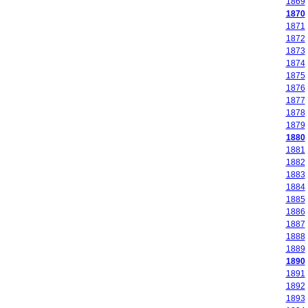
1869
1870
1871
1872
1873
1874
1875
1876
1877
1878
1879
1880
1881
1882
1883
1884
1885
1886
1887
1888
1889
1890
1891
1892
1893