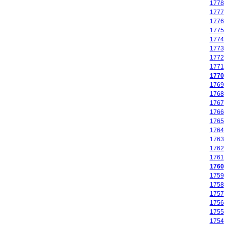
1778
1777
1776
1775
1774
1773
1772
1771
1770
1769
1768
1767
1766
1765
1764
1763
1762
1761
1760
1759
1758
1757
1756
1755
1754