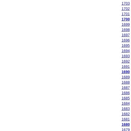
1703
1702
1701
1700
1699
1698
1697
1696
1695
1694
1693
1692
1691
1690
1689
1688
1687
1686
1685
1684
1683
1682
1681
1680
1679