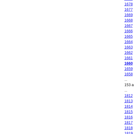
1678
1677
1669
1668
1667
1666
1665
1664
1663
1662
1661
1660
1659
1658
...
153 a
...
1812
1813
1814
1815
1816
1817
1818
1819