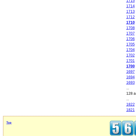
1715
1714
1713
1712
1710
1708
1707
1706
1705
1704
1702
1701
1700
1697
1694
1693
...
128 a
...
1822
1821
Top