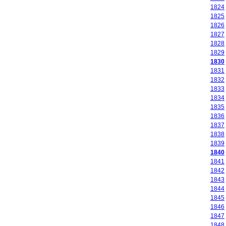
1824
1825
1826
1827
1828
1829
1830
1831
1832
1833
1834
1835
1836
1837
1838
1839
1840
1841
1842
1843
1844
1845
1846
1847
1848