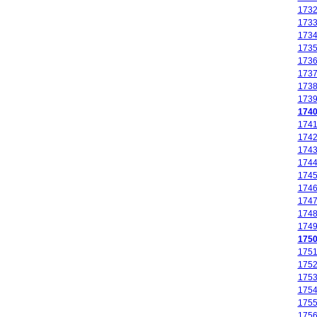
173
173
173
173
173
173
173
173
174
174
174
174
174
174
174
174
174
174
175
175
175
175
175
175
175