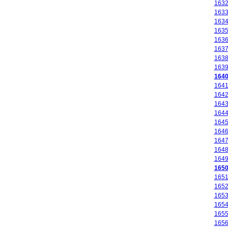
163
163
163
163
163
163
163
163
164
164
164
164
164
164
164
164
164
164
165
165
165
165
165
165
165