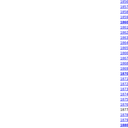
185
185
185
185
186
186
186
186
186
186
186
186
186
186
187
187
187
187
187
187
187
187
187
187
188