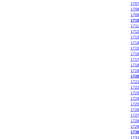
170
170
170
171
1711
171
171
171
171
171
171
171
171
172
172
172
172
172
172
172
172
172
172
173
173