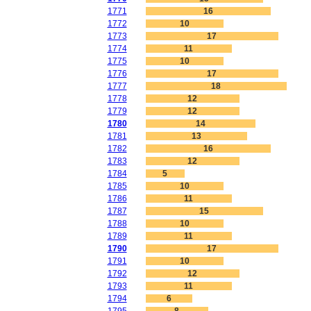
1771
16
1772
10
1773
17
1774
11
1775
10
1776
17
1777
18
1778
12
1779
12
1780
14
1781
13
1782
16
1783
12
1784
5
1785
10
1786
11
1787
15
1788
10
1789
11
1790
17
1791
10
1792
12
1793
11
1794
6
1795
8