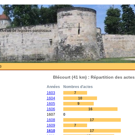
civil ou de registres paroissiaux
)
Blécourt (41 km) : Répartition des acte
Années
Nombres d'actes
1603
7
1604
10
1605
9
1606
16
1607
0
1608
17
1609
7
1610
17