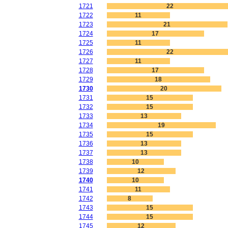
1721
22
1722
11
1723
21
1724
17
1725
11
1726
22
1727
11
1728
17
1729
18
1730
20
1731
15
1732
15
1733
13
1734
19
1735
15
1736
13
1737
13
1738
10
1739
12
1740
10
1741
11
1742
8
1743
15
1744
15
1745
12