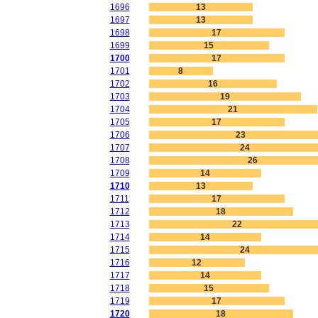
1696
13
1697
13
1698
17
1699
15
1700
17
1701
8
1702
16
1703
19
1704
21
1705
17
1706
23
1707
24
1708
26
1709
14
1710
13
1711
17
1712
18
1713
22
1714
14
1715
24
1716
12
1717
14
1718
15
1719
17
1720
18