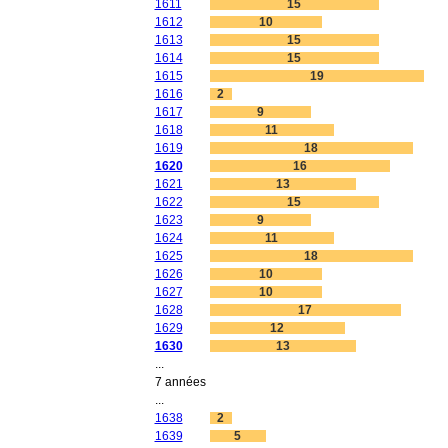
1611
15
1612
10
1613
15
1614
15
1615
19
1616
2
1617
9
1618
11
1619
18
1620
16
1621
13
1622
15
1623
9
1624
11
1625
18
1626
10
1627
10
1628
17
1629
12
1630
13
...
7 années
...
1638
2
1639
5