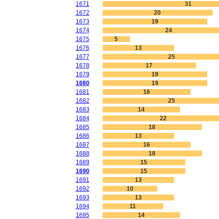
1671
31
1672
20
1673
19
1674
24
1675
5
1676
13
1677
25
1678
17
1679
19
1680
19
1681
16
1682
25
1683
14
1684
22
1685
18
1686
13
1687
16
1688
18
1689
15
1690
15
1691
13
1692
10
1693
13
1694
11
1695
14