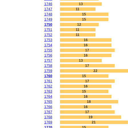
1746
13
1747
11
1748
15
1749
15
1750
12
1751
11
1752
11
1753
16
1754
16
1755
17
1756
16
1757
13
1758
17
1759
22
1760
15
1761
17
1762
16
1763
15
1764
16
1765
18
1766
16
1767
17
1768
19
1769
21
1770
15