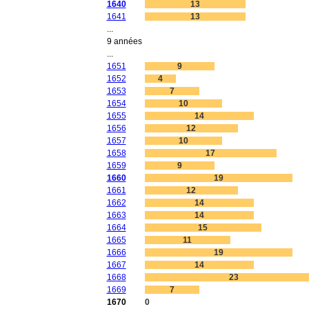
1640
13
1641
13
...
9 années
...
1651
9
1652
4
1653
7
1654
10
1655
14
1656
12
1657
10
1658
17
1659
9
1660
19
1661
12
1662
14
1663
14
1664
15
1665
11
1666
19
1667
14
1668
23
1669
7
1670
0