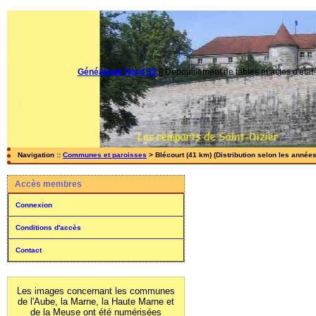
Généalogie Nord 52
||
Dépouillement de tables et actes d'état-
Navigation ::
Communes et paroisses
> Blécourt (41 km) (Distribution selon les années
Accès membres
Connexion
Conditions d'accès
Contact
Les images concernant les communes
de l'Aube, la Marne, la Haute Marne et
de la Meuse ont été numérisées