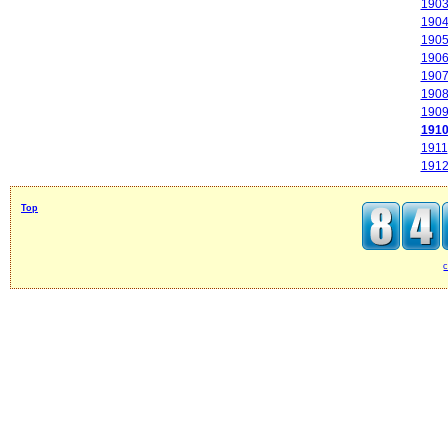
190
190
190
190
190
190
190
191
1911
191
Top
c