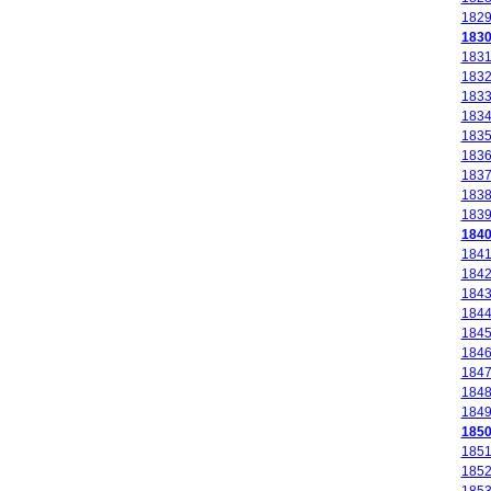
182
183
183
183
183
183
183
183
183
183
183
184
184
184
184
184
184
184
184
184
184
185
185
185
185