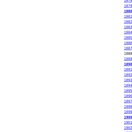
187
187
188
188
188
188
188
188
188
188
188
188
189
189
189
189
189
189
189
189
189
189
190
190
190