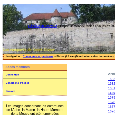
Généalogie Nord 52
||
Dépouillement de tables et actes d'état-
Navigation ::
Communes et paroisses
> Blaise (62 km) (Distribution selon les années)
Accès membres
Ann
Connexion
168
Conditions d'accès
168
168
Contact
168
167
167
Les images concernant les communes
167
de l'Aube, la Marne, la Haute Marne et
167
de la Meuse ont été numérisées