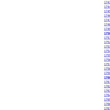
174
174
174
174
174
174
174
175
175
175
175
175
175
175
175
175
175
176
176
176
176
176
176
176
176