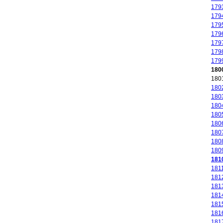
179
179
179
179
179
179
179
180
180
180
180
180
180
180
180
180
180
181
181
181
181
181
181
181
181