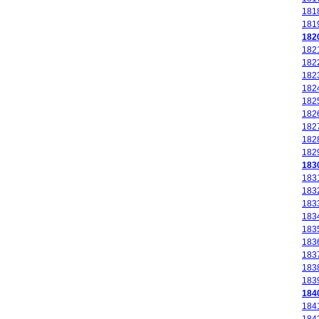
181
181
182
182
182
182
182
182
182
182
182
182
183
183
183
183
183
183
183
183
183
183
184
184
184