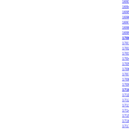
169
169
169
169
169
169
169
170
170
170
170
170
170
170
170
170
170
171
171
171
171
171
171
171
171