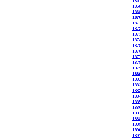
186
186
186
187
187
187
187
187
187
187
187
187
187
188
188
188
188
188
188
188
188
188
188
189
189