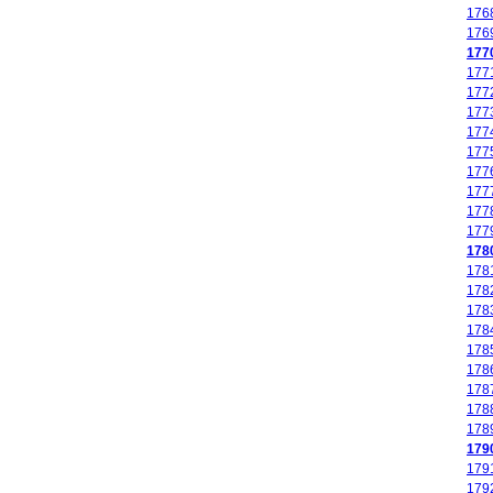
176
176
177
177
177
177
177
177
177
177
177
177
178
178
178
178
178
178
178
178
178
178
179
179
179