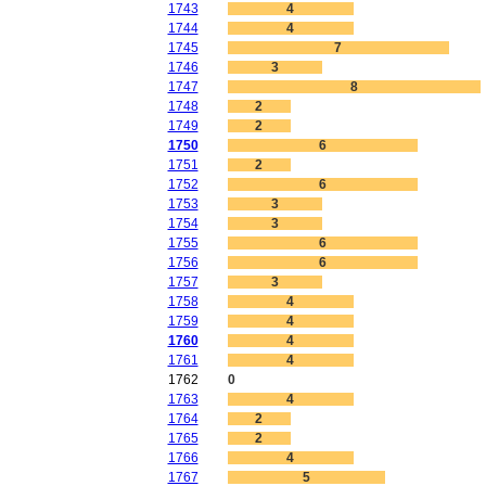
1743
4
1744
4
1745
7
1746
3
1747
8
1748
2
1749
2
1750
6
1751
2
1752
6
1753
3
1754
3
1755
6
1756
6
1757
3
1758
4
1759
4
1760
4
1761
4
1762
0
1763
4
1764
2
1765
2
1766
4
1767
5