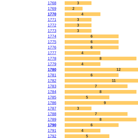
1768
3
1769
2
1770
4
1771
3
1772
3
1773
3
1774
6
1775
6
1776
6
1777
4
1778
8
1779
4
1780
12
1781
6
1782
11
1783
7
1784
8
1785
5
1786
9
1787
3
1788
7
1789
8
1790
6
1791
4
1792
5