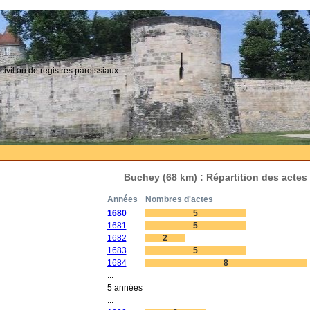
civil ou de registres paroissiaux
Buchey (68 km) : Répartition des actes
Années
Nombres d'actes
1680
5
1681
5
1682
2
1683
5
1684
8
...
5 années
...