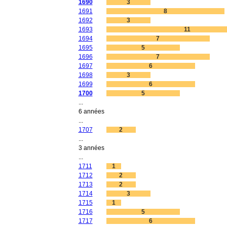
1690
3
1691
8
1692
3
1693
11
1694
7
1695
5
1696
7
1697
6
1698
3
1699
6
1700
5
...
6 années
...
1707
2
...
3 années
...
1711
1
1712
2
1713
2
1714
3
1715
1
1716
5
1717
6