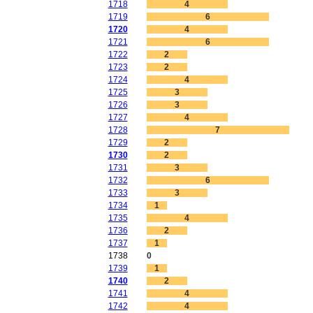
1718
4
1719
6
1720
4
1721
6
1722
2
1723
2
1724
4
1725
3
1726
3
1727
4
1728
7
1729
2
1730
2
1731
3
1732
6
1733
3
1734
1
1735
4
1736
2
1737
1
1738
0
1739
1
1740
2
1741
4
1742
4