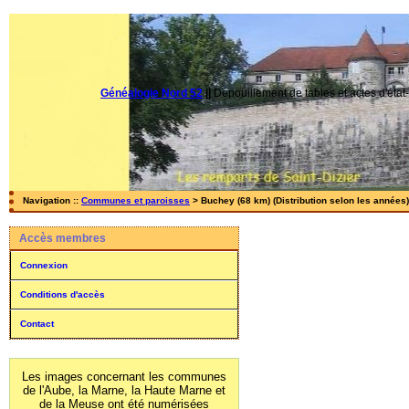
Généalogie Nord 52
||
Dépouillement de tables et actes d'état-
Navigation ::
Communes et paroisses
> Buchey (68 km) (Distribution selon les années)
Accès membres
Connexion
Conditions d'accès
Contact
Les images concernant les communes
de l'Aube, la Marne, la Haute Marne et
de la Meuse ont été numérisées