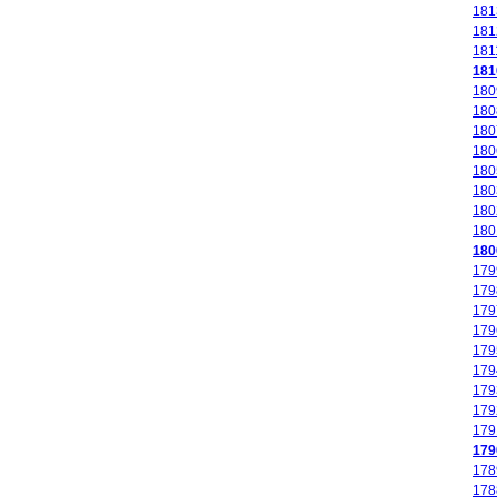
181
181
181
181
180
180
180
180
180
180
180
180
180
179
179
179
179
179
179
179
179
179
179
178
178