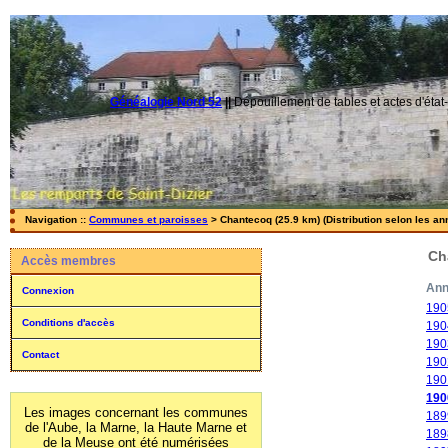
Généalogie Nord 52
||
Dépouillement de tables et actes d'état-
Navigation ::
Communes et paroisses
> Chantecoq (25.9 km) (Distribution selon les an
Ch
Accès membres
Ann
Connexion
190
Conditions d'accès
190
190
Contact
190
190
190
Les images concernant les communes
189
de l'Aube, la Marne, la Haute Marne et
189
de la Meuse ont été numérisées