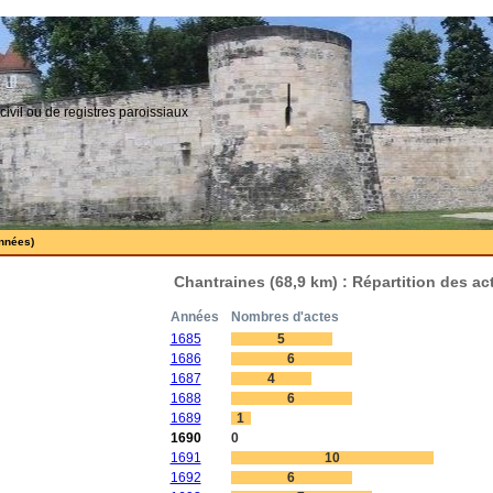
civil ou de registres paroissiaux
années)
Chantraines (68,9 km) : Répartition des a
Années
Nombres d'actes
1685
5
1686
6
1687
4
1688
6
1689
1
1690
0
1691
10
1692
6