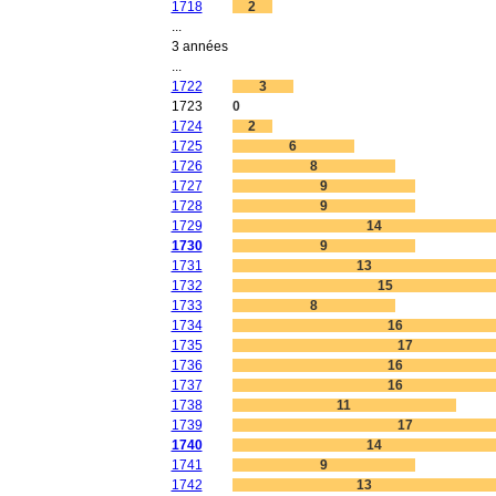
1718
2
...
3 années
...
1722
3
1723
0
1724
2
1725
6
1726
8
1727
9
1728
9
1729
14
1730
9
1731
13
1732
15
1733
8
1734
16
1735
17
1736
16
1737
16
1738
11
1739
17
1740
14
1741
9
1742
13