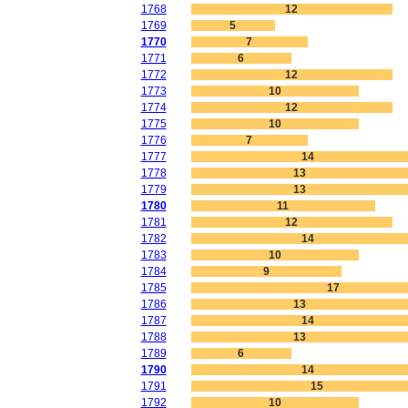
1768
12
1769
5
1770
7
1771
6
1772
12
1773
10
1774
12
1775
10
1776
7
1777
14
1778
13
1779
13
1780
11
1781
12
1782
14
1783
10
1784
9
1785
17
1786
13
1787
14
1788
13
1789
6
1790
14
1791
15
1792
10