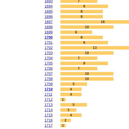
1693
7
1694
9
1695
8
1696
8
1697
16
1698
10
1699
6
1700
8
1701
9
1702
13
1703
10
1704
7
1705
9
1706
7
1707
10
1708
10
1709
5
1710
4
1711
4
1712
1
1713
5
1714
3
1715
4
1716
2
1717
1