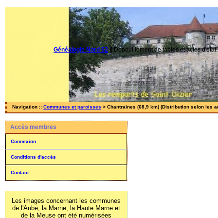
Généalogie Nord 52
||
Dépouillement de tables et actes d'état-
Navigation ::
Communes et paroisses
> Chantraines (68,9 km) (Distribution selon les 
Accès membres
Connexion
Conditions d'accès
Contact
Les images concernant les communes
de l'Aube, la Marne, la Haute Marne et
de la Meuse ont été numérisées