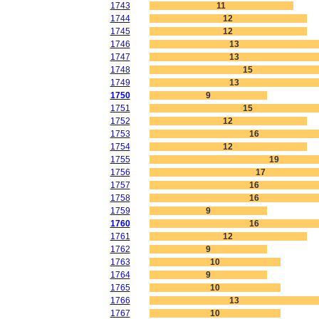
1743
11
1744
12
1745
12
1746
13
1747
13
1748
15
1749
13
1750
9
1751
15
1752
12
1753
16
1754
12
1755
19
1756
17
1757
16
1758
16
1759
9
1760
16
1761
12
1762
9
1763
10
1764
9
1765
10
1766
13
1767
10