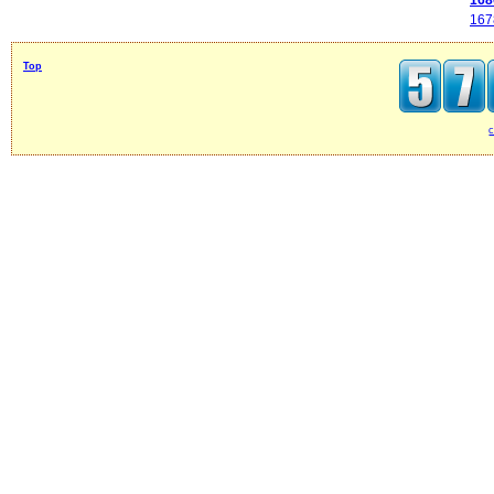
167
Top
c