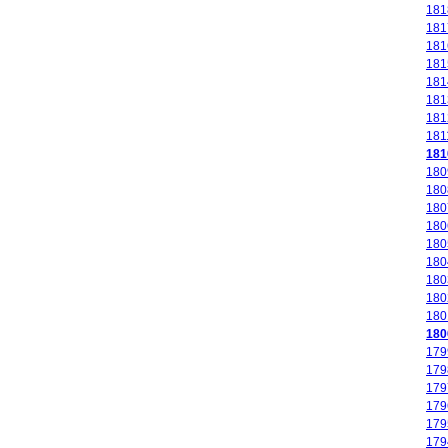
181
181
181
181
181
181
181
181
181
180
180
180
180
180
180
180
180
180
180
179
179
179
179
179
179