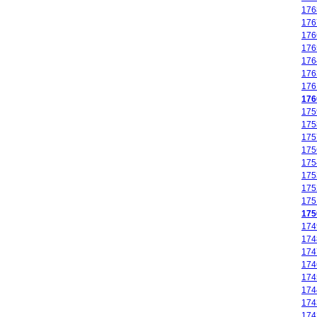
176
176
176
176
176
176
176
176
175
175
175
175
175
175
175
175
175
174
174
174
174
174
174
174
174