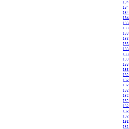
184
184
184
184
183
183
183
183
183
183
183
183
183
183
182
182
182
182
182
182
182
182
182
182
181