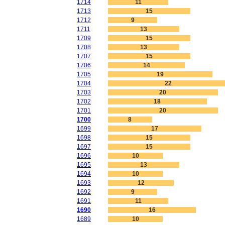
1714
11
1713
15
1712
9
1711
13
1709
15
1708
13
1707
15
1706
14
1705
19
1704
22
1703
20
1702
18
1701
20
1700
8
1699
17
1698
15
1697
15
1696
10
1695
13
1694
10
1693
12
1692
9
1691
11
1690
16
1689
10