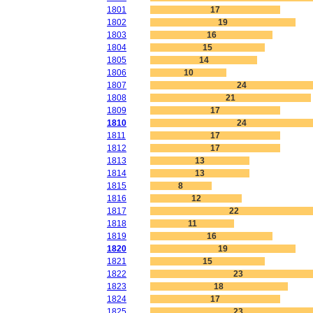
1801
17
1802
19
1803
16
1804
15
1805
14
1806
10
1807
24
1808
21
1809
17
1810
24
1811
17
1812
17
1813
13
1814
13
1815
8
1816
12
1817
22
1818
11
1819
16
1820
19
1821
15
1822
23
1823
18
1824
17
1825
23