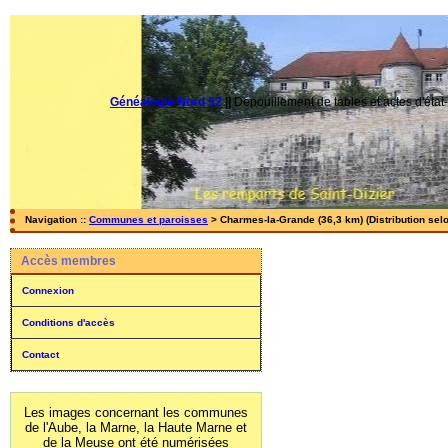
Généalogie Nord 52
||
Dépouillement de tables et actes d'état-
Navigation ::
Communes et paroisses
> Charmes-la-Grande (36,3 km) (Distribution sel
Accès membres
Connexion
Conditions d'accès
Contact
Les images concernant les communes
de l'Aube, la Marne, la Haute Marne et
de la Meuse ont été numérisées