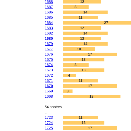
1688
12
1687
8
1686
14
1685
11
1684
27
1683
12
1682
14
1680
12
1679
14
1677
10
1676
17
1675
13
1674
8
1673
13
1672
4
1671
11
1670
17
1669
3
1668
18
...
54 années
...
1723
11
1724
13
1725
17