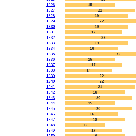
1826
15
1827
21
1828
19
1829
22
1830
19
1831
17
1832
23
1833
19
1834
16
1835
32
1836
15
1837
17
1838
14
1839
22
1840
22
1841
21
1842
18
1843
20
1844
15
1845
20
1846
16
1847
18
1848
12
1849
17
1850
18