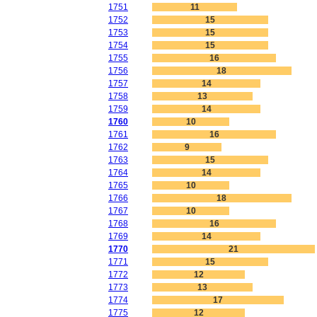
1751
11
1752
15
1753
15
1754
15
1755
16
1756
18
1757
14
1758
13
1759
14
1760
10
1761
16
1762
9
1763
15
1764
14
1765
10
1766
18
1767
10
1768
16
1769
14
1770
21
1771
15
1772
12
1773
13
1774
17
1775
12