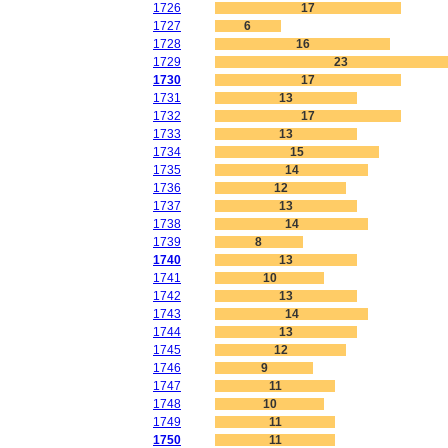
1726
17
1727
6
1728
16
1729
23
1730
17
1731
13
1732
17
1733
13
1734
15
1735
14
1736
12
1737
13
1738
14
1739
8
1740
13
1741
10
1742
13
1743
14
1744
13
1745
12
1746
9
1747
11
1748
10
1749
11
1750
11