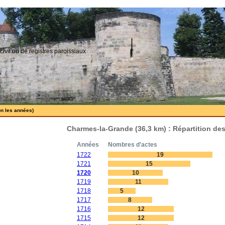
civil ou de registres paroissiaux
on les années)
Charmes-la-Grande (36,3 km) : Répartition de
Années
Nombres d'actes
1722
19
1721
15
1720
10
1719
11
1718
5
1717
8
1716
12
1715
12