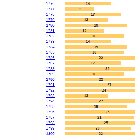
1776
14
1777
9
1778
17
1779
13
1780
19
1781
12
1782
18
1783
14
1784
19
1785
18
1786
22
1787
17
1788
26
1789
18
1790
22
1791
27
1792
24
1793
13
1794
22
1795
19
1796
26
1797
21
1798
25
1799
20
1800
22