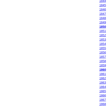
1844
1845
1846
1847
1848
1849
1850
1851
1852
1853
1854
1855
1856
1857
1858
1859
1860
1861
1862
1863
1864
1865
1866
1867
1868