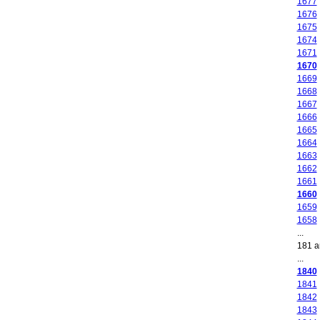
1677
1676
1675
1674
1671
1670
1669
1668
1667
1666
1665
1664
1663
1662
1661
1660
1659
1658
...
181 a
...
1840
1841
1842
1843