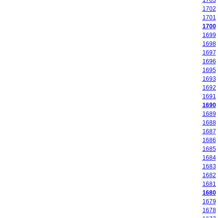
1702
1701
1700
1699
1698
1697
1696
1695
1693
1692
1691
1690
1689
1688
1687
1686
1685
1684
1683
1682
1681
1680
1679
1678