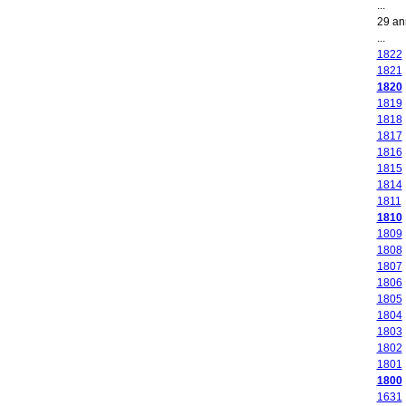
...
29 an
...
1822
1821
1820
1819
1818
1817
1816
1815
1814
1811
1810
1809
1808
1807
1806
1805
1804
1803
1802
1801
1800
1631