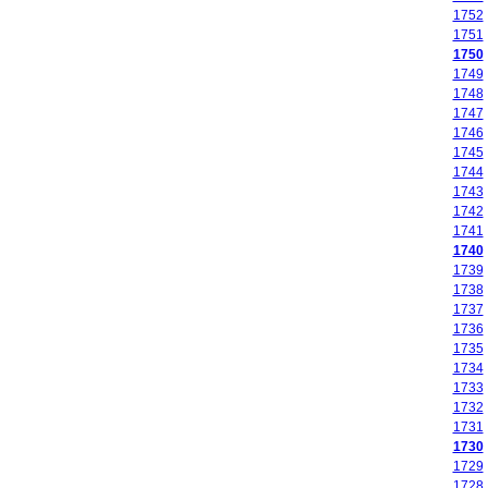
1752
1751
1750
1749
1748
1747
1746
1745
1744
1743
1742
1741
1740
1739
1738
1737
1736
1735
1734
1733
1732
1731
1730
1729
1728