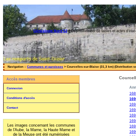
Généalogie Nord 52
||
Dépouillement de tables et actes d'état-
Navigation ::
Communes et paroisses
> Courcelles-sur-Blaise (31,3 km) (Distribution s
Courcell
Accès membres
Ann
Connexion
168
Conditions d'accès
169
169
Contact
169
169
169
Les images concernant les communes
169
de l'Aube, la Marne, la Haute Marne et
169
de la Meuse ont été numérisées