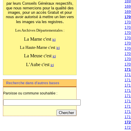
169
par leurs Conseils Généraux
respectifs,
169
que nous remercions pour la qualité des
169
images, pour un accès Gratuit et pour
nous avoir autorisé à mettre un lien vers
170
.
les images
via les registres
170
170
Les Archives Départementales :
170
170
La Marne c'est
ici
170
La Haute-Marne c'est
ici
170
170
La Meuse c'est
ici
170
L’Aube c'est
170
ici
171
171
171
Recherche dans d'autres bases
171
171
Paroisse ou commune souhaitée :
171
171
171
171
171
172
172