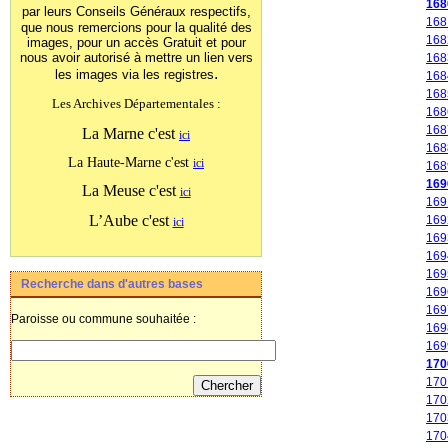
168
par leurs Conseils Généraux
respectifs,
168
que nous remercions pour la qualité des
168
images, pour un accès Gratuit et pour
nous avoir autorisé à mettre un lien vers
168
.
les images
via les registres
168
168
Les Archives Départementales :
168
168
La Marne c'est
ici
168
La Haute-Marne c'est
ici
168
169
La Meuse c'est
ici
169
L’Aube c'est
169
ici
169
169
169
Recherche dans d'autres bases
169
169
Paroisse ou commune souhaitée :
169
169
170
170
170
170
170