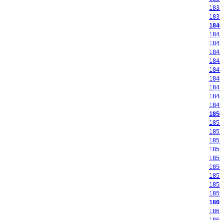
183
183
184
184
184
184
184
184
184
184
184
184
185
185
185
185
185
185
185
185
185
185
186
186
186