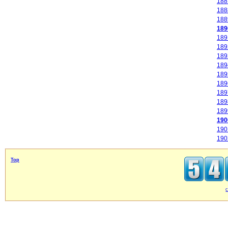
188
188
188
189
189
189
189
189
189
189
189
189
189
190
190
190
Top
c