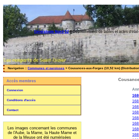
Généalogie Nord 52
||
Dépouillement de tables et actes d'état-
Navigation ::
Communes et paroisses
> Cousances-aux-Forges (10,52 km) (Distribution
Cousances
Accès membres
Ann
Connexion
168
Conditions d'accès
168
168
Contact
168
168
168
Les images concernant les communes
168
de l'Aube, la Marne, la Haute Marne et
168
de la Meuse ont été numérisées