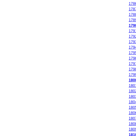
178
178
178
178
179
179
179
179
179
179
179
179
179
179
180
180
180
180
180
180
180
180
180
180
181