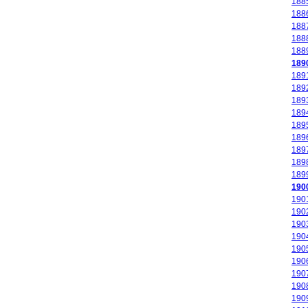
188
188
188
188
188
189
189
189
189
189
189
189
189
189
189
190
190
190
190
190
190
190
190
190
190