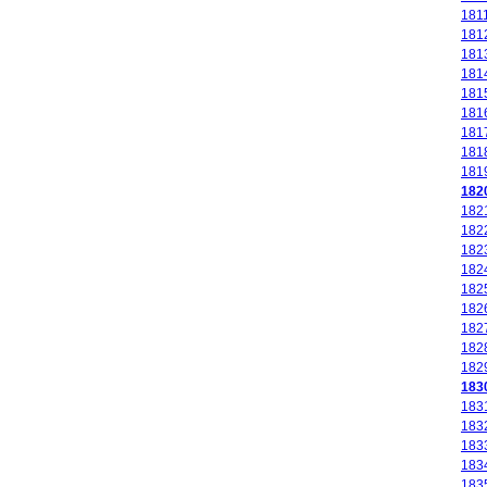
181
181
181
181
181
181
181
181
181
182
182
182
182
182
182
182
182
182
182
183
183
183
183
183
183