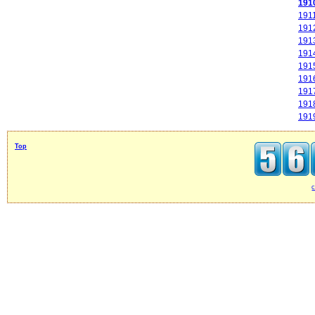
191
191
191
191
191
191
191
191
191
191
Top
c