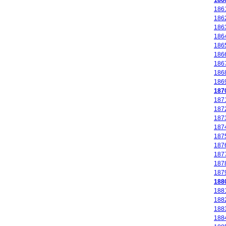
186
186
186
186
186
186
186
186
186
187
187
187
187
187
187
187
187
187
187
188
188
188
188
188