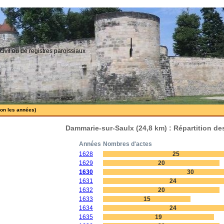
civil ou de registres paroissiaux
lon les années)
Dammarie-sur-Saulx (24,8 km) : Répartition de
Années
Nombres d'actes
1628
25
1629
20
1630
30
1631
24
1632
20
1633
15
1634
24
1635
19