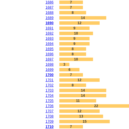
1686
7
1687
7
1688
8
1689
14
1690
12
1691
9
1692
10
1693
9
1694
9
1695
8
1696
8
1697
10
1698
3
1699
6
1700
7
1701
12
1702
8
1703
14
1704
14
1705
11
1706
22
1707
12
1708
13
1709
15
1710
7