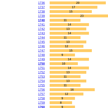
1736
20
1737
17
1738
15
1739
23
1740
11
1741
14
1742
13
1743
14
1744
11
1745
13
1746
12
1747
15
1748
9
1749
14
1750
10
1751
14
1752
13
1753
11
1754
13
1755
11
1756
16
1757
12
1758
9
1759
8
1760
9