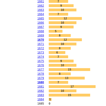
1661
7
1662
9
1663
10
1664
7
1665
12
1666
10
1667
9
1668
5
1669
8
1670
12
1671
10
1672
8
1673
6
1674
7
1675
9
1676
10
1677
15
1678
8
1679
13
1680
7
1681
17
1682
10
1683
15
1684
1
1685
0