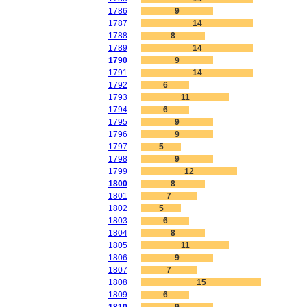
1786
9
1787
14
1788
8
1789
14
1790
9
1791
14
1792
6
1793
11
1794
6
1795
9
1796
9
1797
5
1798
9
1799
12
1800
8
1801
7
1802
5
1803
6
1804
8
1805
11
1806
9
1807
7
1808
15
1809
6
1810
9