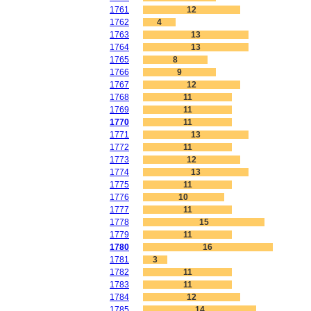
1761
12
1762
4
1763
13
1764
13
1765
8
1766
9
1767
12
1768
11
1769
11
1770
11
1771
13
1772
11
1773
12
1774
13
1775
11
1776
10
1777
11
1778
15
1779
11
1780
16
1781
3
1782
11
1783
11
1784
12
1785
14