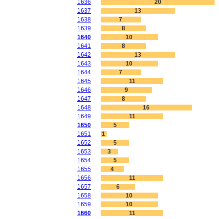
1636
20
1637
13
1638
7
1639
8
1640
10
1641
8
1642
13
1643
10
1644
7
1645
11
1646
9
1647
8
1648
16
1649
11
1650
5
1651
1
1652
5
1653
3
1654
5
1655
4
1656
11
1657
6
1658
10
1659
10
1660
11