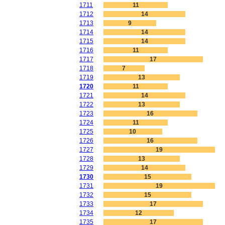
1711
11
1712
14
1713
9
1714
14
1715
14
1716
11
1717
17
1718
7
1719
13
1720
11
1721
14
1722
13
1723
16
1724
11
1725
10
1726
16
1727
19
1728
13
1729
14
1730
15
1731
19
1732
15
1733
17
1734
12
1735
17