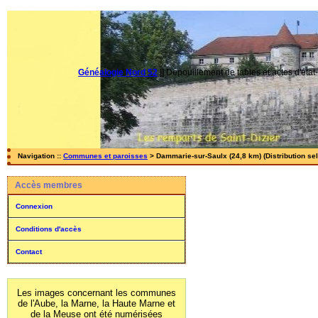
Généalogie Nord 52
||
Dépouillement de tables et actes d'état-
Navigation ::
Communes et paroisses
> Dammarie-sur-Saulx (24,8 km) (Distribution se
Accès membres
Connexion
Conditions d'accès
Contact
Les images concernant les communes
de l'Aube, la Marne, la Haute Marne et
de la Meuse ont été numérisées