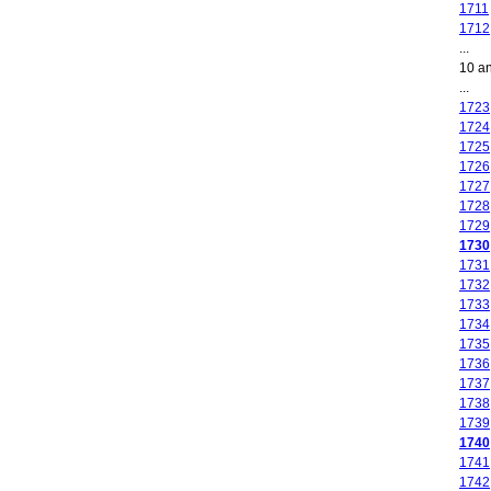
1711
1712
...
10 a
...
1723
1724
1725
1726
1727
1728
1729
1730
1731
1732
1733
1734
1735
1736
1737
1738
1739
1740
1741
1742