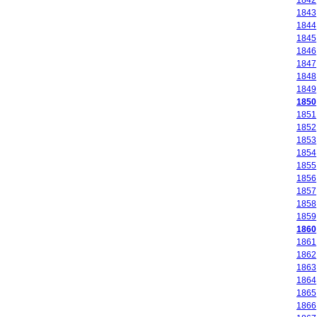
1843
1844
1845
1846
1847
1848
1849
1850
1851
1852
1853
1854
1855
1856
1857
1858
1859
1860
1861
1862
1863
1864
1865
1866