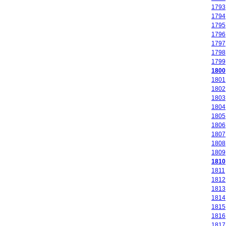
1793
1794
1795
1796
1797
1798
1799
1800
1801
1802
1803
1804
1805
1806
1807
1808
1809
1810
1811
1812
1813
1814
1815
1816
1817