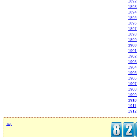
1892
1893
1894
1895
1896
1897
1898
1899
1900
1901
1902
1903
1904
1905
1906
1907
1908
1909
1910
1911
1912
Top