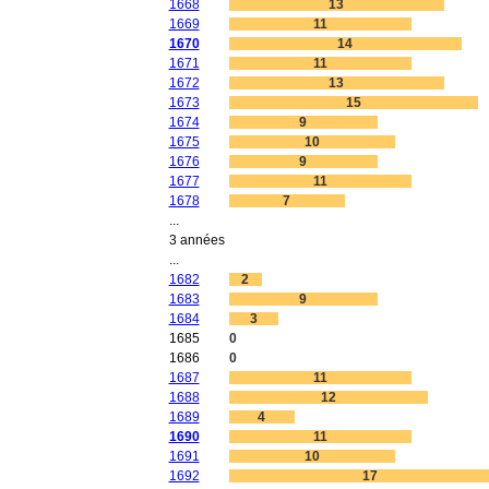
1668
13
1669
11
1670
14
1671
11
1672
13
1673
15
1674
9
1675
10
1676
9
1677
11
1678
7
...
3 années
...
1682
2
1683
9
1684
3
1685
0
1686
0
1687
11
1688
12
1689
4
1690
11
1691
10
1692
17