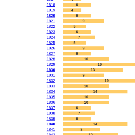
1818
6
1819
4
1820
6
1821
9
1822
5
1823
6
1824
7
1825
5
1826
9
1827
6
1828
10
1829
16
1830
13
1831
9
1832
19
1833
10
1834
14
1835
10
1836
10
1837
6
1838
7
1839
6
1840
14
1841
8
1842
12