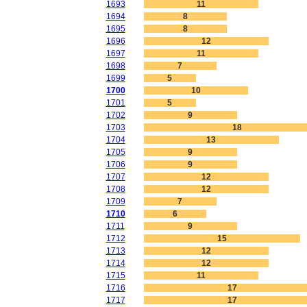
1693
11
1694
8
1695
8
1696
12
1697
11
1698
7
1699
5
1700
10
1701
5
1702
9
1703
18
1704
13
1705
9
1706
9
1707
12
1708
12
1709
7
1710
6
1711
9
1712
15
1713
12
1714
12
1715
11
1716
17
1717
17