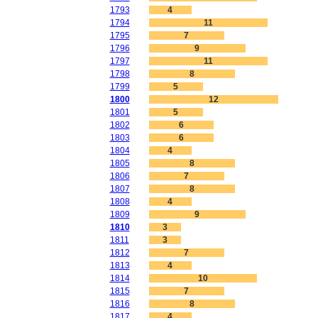
1793
4
1794
11
1795
7
1796
9
1797
11
1798
8
1799
5
1800
12
1801
5
1802
6
1803
6
1804
4
1805
8
1806
7
1807
8
1808
4
1809
9
1810
3
1811
3
1812
7
1813
4
1814
10
1815
7
1816
8
1817
4