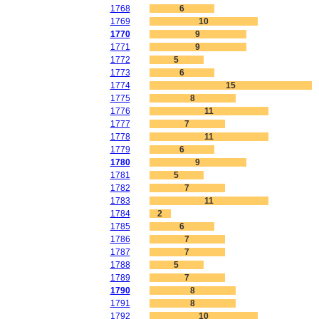
1768
6
1769
10
1770
9
1771
9
1772
5
1773
6
1774
15
1775
8
1776
11
1777
7
1778
11
1779
6
1780
9
1781
5
1782
7
1783
11
1784
2
1785
6
1786
7
1787
7
1788
5
1789
7
1790
8
1791
8
1792
10