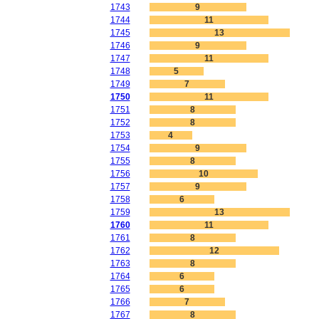
1743
9
1744
11
1745
13
1746
9
1747
11
1748
5
1749
7
1750
11
1751
8
1752
8
1753
4
1754
9
1755
8
1756
10
1757
9
1758
6
1759
13
1760
11
1761
8
1762
12
1763
8
1764
6
1765
6
1766
7
1767
8