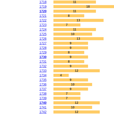
1718
11
1719
18
1720
11
1721
8
1722
13
1723
7
1724
11
1725
10
1726
13
1727
9
1728
9
1729
8
1730
9
1731
8
1732
9
1733
12
1734
4
1735
9
1736
10
1737
9
1738
7
1739
7
1740
12
1741
10
1742
12