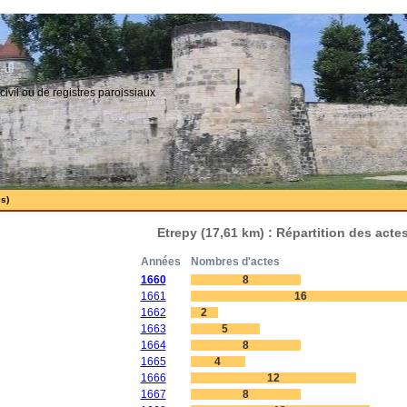
civil ou de registres paroissiaux
es)
Etrepy (17,61 km) : Répartition des act
Années
Nombres d'actes
1660
8
1661
16
1662
2
1663
5
1664
8
1665
4
1666
12
1667
8