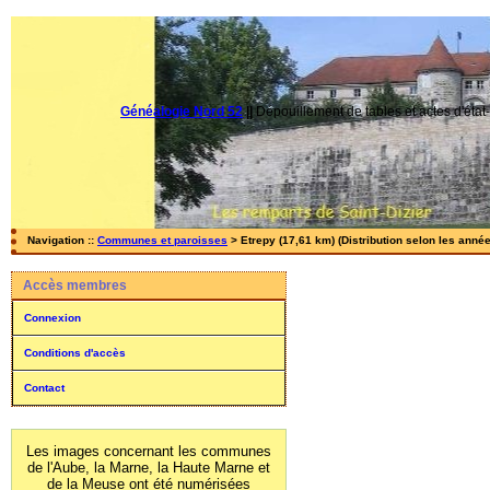
Généalogie Nord 52
||
Dépouillement de tables et actes d'état-
Navigation ::
Communes et paroisses
> Etrepy (17,61 km) (Distribution selon les anné
Accès membres
Connexion
Conditions d'accès
Contact
Les images concernant les communes
de l'Aube, la Marne, la Haute Marne et
de la Meuse ont été numérisées