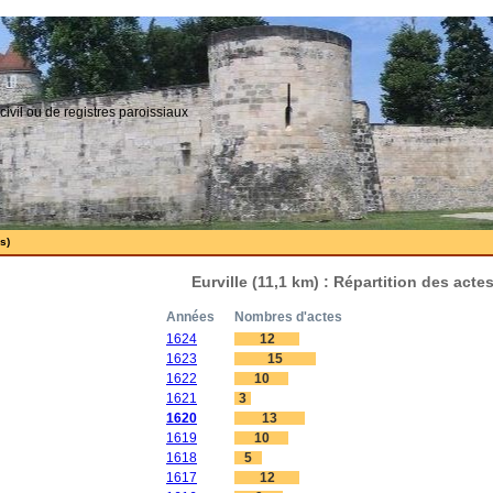
civil ou de registres paroissiaux
s)
Eurville (11,1 km) : Répartition des act
Années
Nombres d'actes
1624
12
1623
15
1622
10
1621
3
1620
13
1619
10
1618
5
1617
12