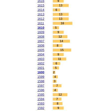
1616
9
1615
13
1614
6
1613
13
1612
13
1611
16
1610
5
1609
9
1608
12
1607
14
1606
8
1605
15
1604
9
1603
11
1602
6
1601
5
1600
2
1599
4
1598
3
1597
7
1596
4
1595
12
1594
7
1593
8
1592
9