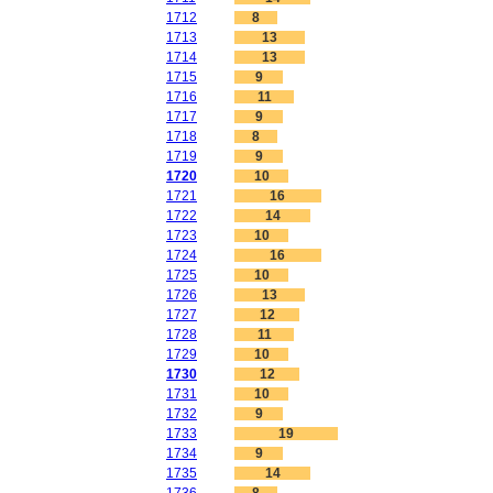
1712
8
1713
13
1714
13
1715
9
1716
11
1717
9
1718
8
1719
9
1720
10
1721
16
1722
14
1723
10
1724
16
1725
10
1726
13
1727
12
1728
11
1729
10
1730
12
1731
10
1732
9
1733
19
1734
9
1735
14
1736
8