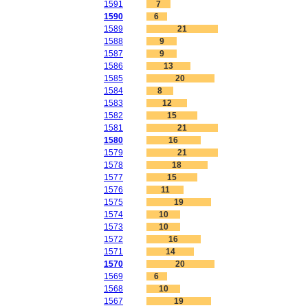
1591
7
1590
6
1589
21
1588
9
1587
9
1586
13
1585
20
1584
8
1583
12
1582
15
1581
21
1580
16
1579
21
1578
18
1577
15
1576
11
1575
19
1574
10
1573
10
1572
16
1571
14
1570
20
1569
6
1568
10
1567
19