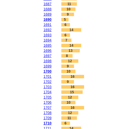
1687
11
1688
10
1689
9
1690
5
1691
6
1692
14
1693
6
1694
7
1695
14
1696
13
1697
8
1698
12
1699
9
1700
10
1701
16
1702
9
1703
16
1704
15
1705
12
1706
10
1707
16
1708
12
1709
11
1710
6
1711
14