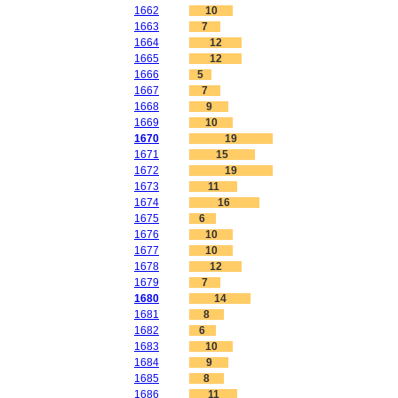
1662
10
1663
7
1664
12
1665
12
1666
5
1667
7
1668
9
1669
10
1670
19
1671
15
1672
19
1673
11
1674
16
1675
6
1676
10
1677
10
1678
12
1679
7
1680
14
1681
8
1682
6
1683
10
1684
9
1685
8
1686
11