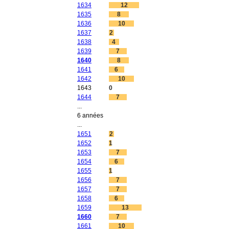
1634
12
1635
8
1636
10
1637
2
1638
4
1639
7
1640
8
1641
6
1642
10
1643
0
1644
7
...
6 années
...
1651
2
1652
1
1653
7
1654
6
1655
1
1656
7
1657
7
1658
6
1659
13
1660
7
1661
10