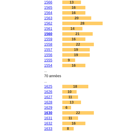
1566
13
1565
16
1564
16
1563
20
1562
28
1561
14
1560
21
1559
16
1558
22
1557
19
1556
19
1555
9
1554
16
...
70 années
...
1625
18
1626
10
1627
11
1628
13
1629
6
1630
22
1631
11
1632
16
1633
8