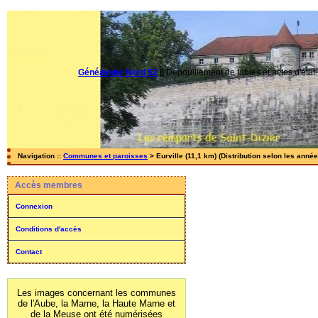
Généalogie Nord 52
||
Dépouillement de tables et actes d'état-
Navigation ::
Communes et paroisses
> Eurville (11,1 km) (Distribution selon les année
Accès membres
Connexion
Conditions d'accès
Contact
Les images concernant les communes
de l'Aube, la Marne, la Haute Marne et
de la Meuse ont été numérisées